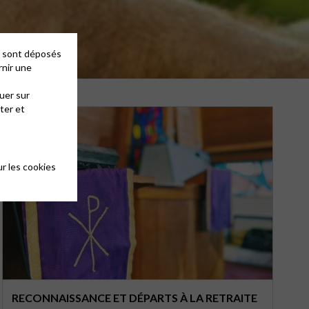
es sont déposés
rnir une
uer sur
ter et
r les cookies
RECONNAISSANCE ET DÉPARTS À LA RETRAITE