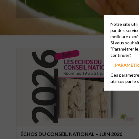
Notre site uti
par des servic
meilleure expé
Si vous souhai
"Paramétrer le
continuer".
PARAMÉTRE
Ces paramètres
utilisés par le 
ÉCHOS DU CONSEIL NATIONAL – JUIN 2026